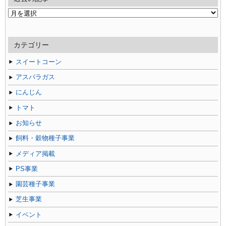
過
去
の
記
カテゴリー
事
スイートコーン
アスパラガス
にんじん
トマト
お知らせ
飼料・穀物種子事業
メディア掲載
PS事業
園芸種子事業
芝生事業
イベント