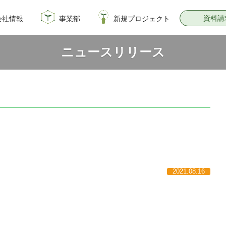
資料請
会社情報
事業部
新規プロジェクト
概要
のイノベーション
情報
飼料・穀物種子事業部
園芸種子部
芝生事業部
サナテックシード
青空トマト学園
公式オンラインショップ
PsEco
子実コーンNAVI
ニュースリリース
2021.08.16