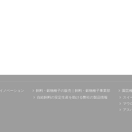
イノベーション
飼料・穀物種子の販売｜飼料・穀物種子事業部
園芸
自給飼料の安定生産を助ける弊社の製品情報
スイ
マウ
アス