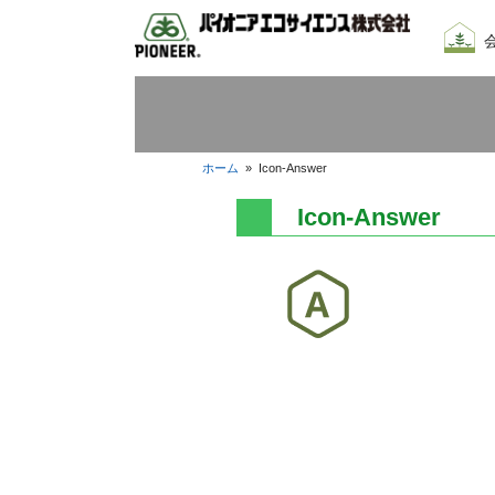
会社
我々
採用
ホーム
»
Icon-Answer
Icon-Answer