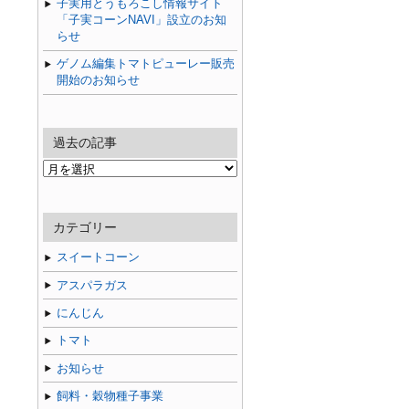
子実用とうもろこし情報サイト
「子実コーンNAVI」設立のお知
らせ
ゲノム編集トマトピューレー販売
開始のお知らせ
過去の記事
過
去
の
記
カテゴリー
事
スイートコーン
アスパラガス
にんじん
トマト
お知らせ
飼料・穀物種子事業