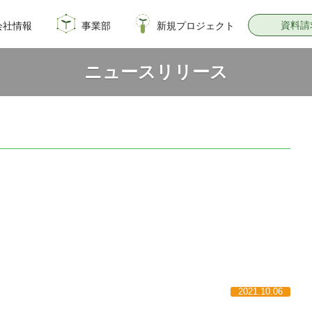
資料請
会社情報
事業部
新規プロジェクト
概要
のイノベーション
情報
飼料・穀物種子事業部
園芸種子部
芝生事業部
サナテックシード
青空トマト学園
公式オンラインショップ
PsEco
子実コーンNAVI
ニュースリリース
2021.10.06