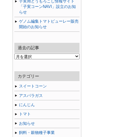
子実用とうもろこし情報サイト
「子実コーンNAVI」設立のお知
らせ
ゲノム編集トマトピューレー販売
開始のお知らせ
過去の記事
過
去
の
記
カテゴリー
事
スイートコーン
アスパラガス
にんじん
トマト
お知らせ
飼料・穀物種子事業