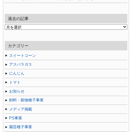
過去の記事
過
去
の
記
カテゴリー
事
スイートコーン
アスパラガス
にんじん
トマト
お知らせ
飼料・穀物種子事業
メディア掲載
PS事業
園芸種子事業