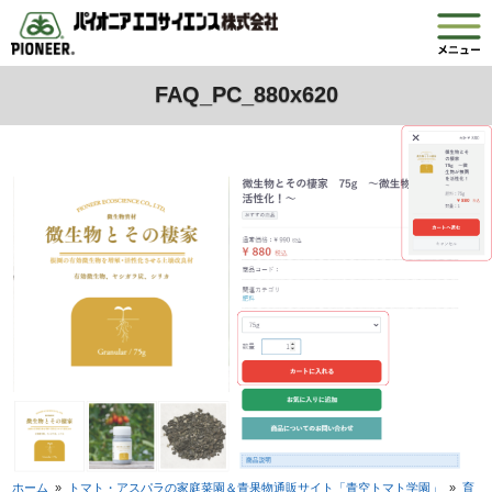
FAQ_PC_880x620
ホーム
»
トマト・アスパラの家庭菜園＆青果物通販サイト「青空トマト学園」
»
育