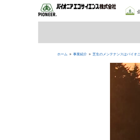
会社
我々
採用
ホーム
»
事業紹介
»
芝生のメンテナンスはパイオ
動
画
プ
レ
ー
ヤ
ー