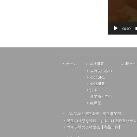
00:00
ホーム
会社概要
我々の
会長あいさつ
公式SNS
会社概要
沿革
事業所所在地
組織図
ゴルフ場の肥料販売｜芝生事業部
芝生の状態を綺麗にするには肥料選びが大
ゴルフ場の資材販売【商品一覧】