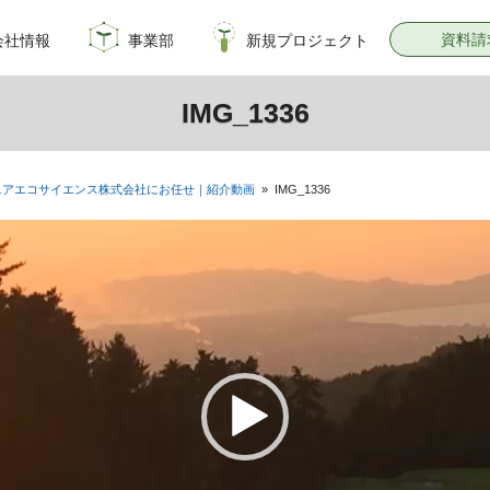
資料請
会社情報
事業部
新規プロジェクト
概要
のイノベーション
情報
飼料・穀物種子事業部
園芸種子部
芝生事業部
サナテックシード
青空トマト学園
公式オンラインショップ
PsEco
子実コーンNAVI
IMG_1336
ニアエコサイエンス株式会社にお任せ｜紹介動画
»
IMG_1336