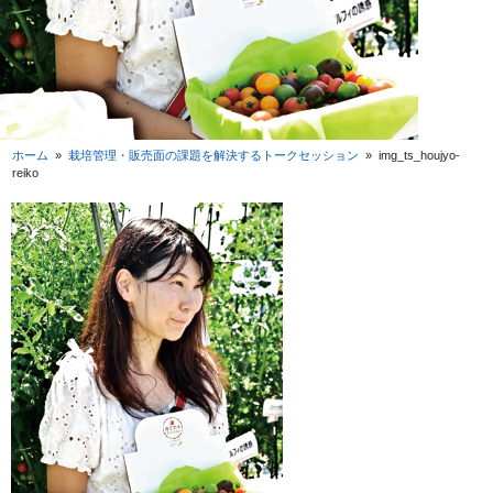
ホーム
»
栽培管理・販売面の課題を解決するトークセッション
»
img_ts_houjyo-
reiko