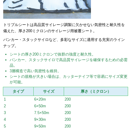
トリプルシートは高品質サイレージ調製に欠かせない気密性と耐久性を
備えた、厚さ200ミクロンのサイレージ用被覆シート。
バンカー・スタックサイロなど、多彩なサイズに適用する充実のライン
ナップ。
シートの厚さ200ミクロンで抜群の強度と耐久性。
バンカー、スタックサイロで高品質サイレージを確保するための必需
品。
3層構造で高い気密性を維持。
シートの規格が大きい場合は、カッターナイフ等で容易にサイズ変更
が可能。
タイプ
サイズ
厚さ（ミクロン）
1
6×20m
200
2
6×50m
200
3
7.5×50m
200
4
9×30m
200
5
9×50m
200