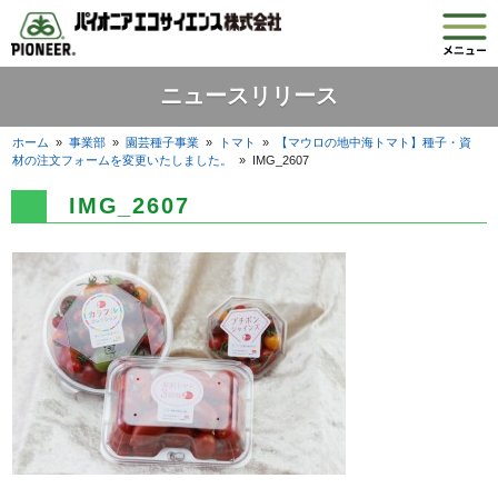
ニュースリリース
ホーム
»
事業部
»
園芸種子事業
»
トマト
»
【マウロの地中海トマト】種子・資
材の注文フォームを変更いたしました。
»
IMG_2607
IMG_2607