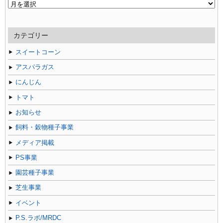
過
去
の
記
カテゴリー
事
スイートコーン
アスパラガス
にんじん
トマト
お知らせ
飼料・穀物種子事業
メディア掲載
PS事業
園芸種子事業
芝生事業
イベント
P.S.ラボ/MRDC