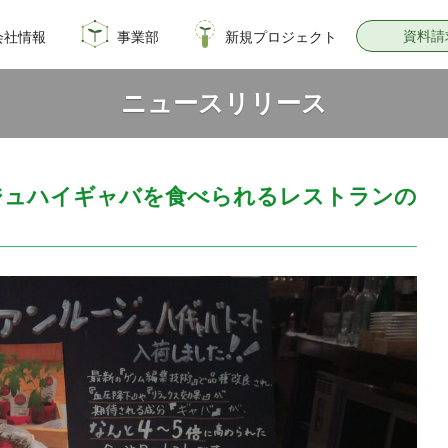
資料請
会社情報
事業部
新規プロジェクト
概要
のイノベーション
情報
飼料・穀物種子事業部
園芸種子部
芝生事業部
サナテックシード
青空トマト学園
公式オンラインショップ
PsEco
子実コーンNAVI
ニュースリリース
ジュハイギャバを食べられるレストランの