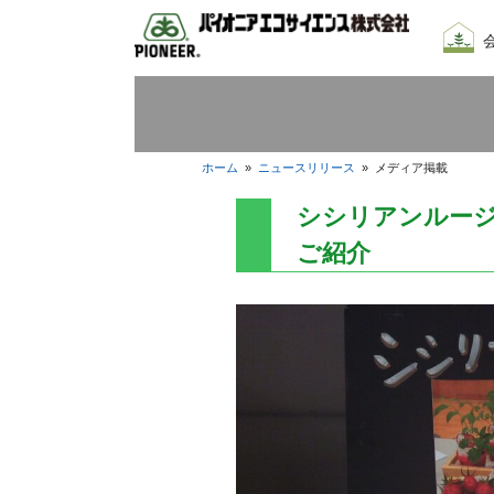
会社
我々
採用
ホーム
»
ニュースリリース
»
メディア掲載
シシリアンルー
ご紹介