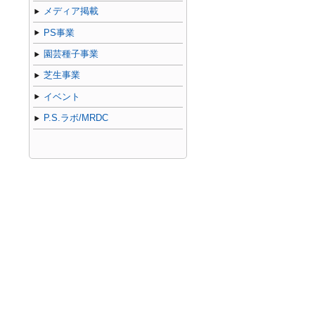
メディア掲載
PS事業
園芸種子事業
芝生事業
イベント
P.S.ラボ/MRDC