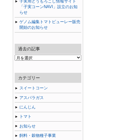
子実用とうもろこし情報サイト
「子実コーンNAVI」設立のお知
らせ
ゲノム編集トマトピューレー販売
開始のお知らせ
過去の記事
過
去
の
記
カテゴリー
事
スイートコーン
アスパラガス
にんじん
トマト
お知らせ
飼料・穀物種子事業