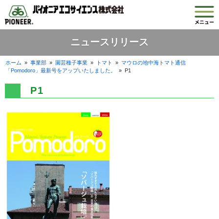
ニュースリリース
ホーム
»
事業部
»
園芸種子事業
»
トマト
»
マウロの地中海トマト通信
「Pomodoro」最新号をアップいたしました。
»
P1
P1