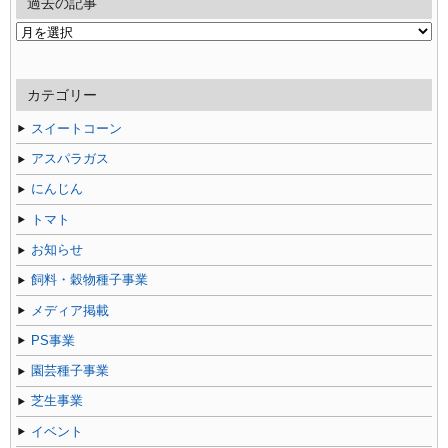
過去の記事
過
去
の
記
カテゴリー
事
スイートコーン
アスパラガス
にんじん
トマト
お知らせ
飼料・穀物種子事業
メディア掲載
PS事業
園芸種子事業
芝生事業
イベント