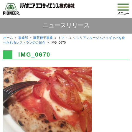
ニュースリリース
ホーム
»
事業部
»
園芸種子事業
»
トマト
»
シシリアンルージュハイギャバを食
べられるレストランのご紹介
»
IMG_0670
IMG_0670