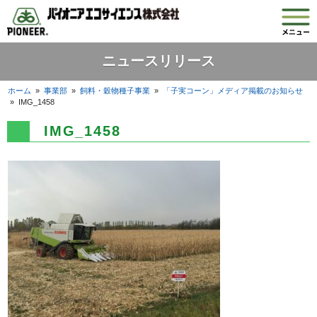
ニュースリリース
ホーム
»
事業部
»
飼料・穀物種子事業
»
「子実コーン」メディア掲載のお知らせ
»
IMG_1458
IMG_1458