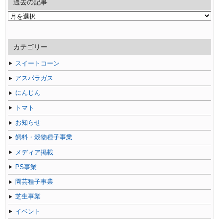
過去の記事
過
去
の
記
カテゴリー
事
スイートコーン
アスパラガス
にんじん
トマト
お知らせ
飼料・穀物種子事業
メディア掲載
PS事業
園芸種子事業
芝生事業
イベント