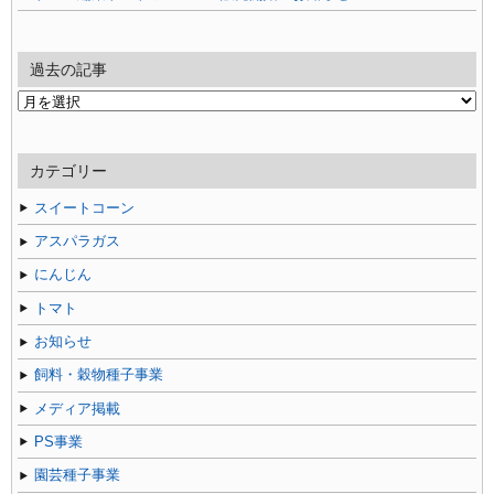
過去の記事
過
去
の
記
カテゴリー
事
スイートコーン
アスパラガス
にんじん
トマト
お知らせ
飼料・穀物種子事業
メディア掲載
PS事業
園芸種子事業