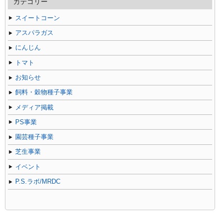
記
カテゴリー
事
スイートコーン
アスパラガス
にんじん
トマト
お知らせ
飼料・穀物種子事業
メディア掲載
PS事業
園芸種子事業
芝生事業
イベント
P.S.ラボ/MRDC