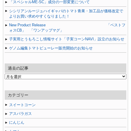
「スペシャルME-SC」成分の一部変更について
シシリアンルージュハイギャバのトマト青果・加工品が価格改定で
よりお買い求めやすくなりました！
New Product Release 「ベストフ
ォスCB」 「ワンアップマグ」
子実用とうもろこし情報サイト「子実コーンNAVI」設立のお知らせ
ゲノム編集トマトピューレー販売開始のお知らせ
過去の記事
過
去
の
記
カテゴリー
事
スイートコーン
アスパラガス
にんじん