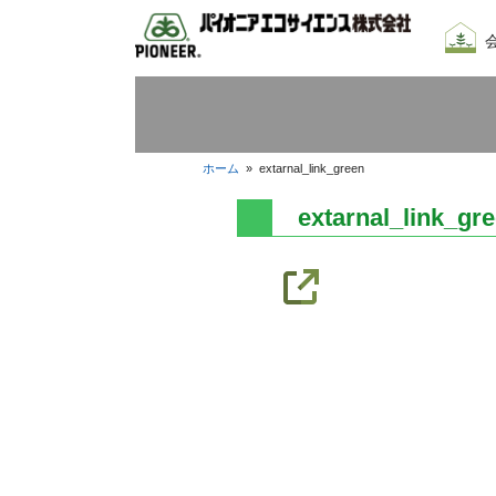
会社
我々
採用
ホーム
»
extarnal_link_green
extarnal_link_gr