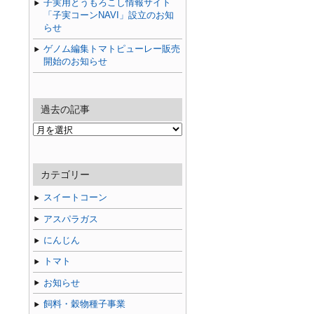
子実用とうもろこし情報サイト
「子実コーンNAVI」設立のお知
らせ
ゲノム編集トマトピューレー販売
開始のお知らせ
過去の記事
過
去
の
記
カテゴリー
事
スイートコーン
アスパラガス
にんじん
トマト
お知らせ
飼料・穀物種子事業