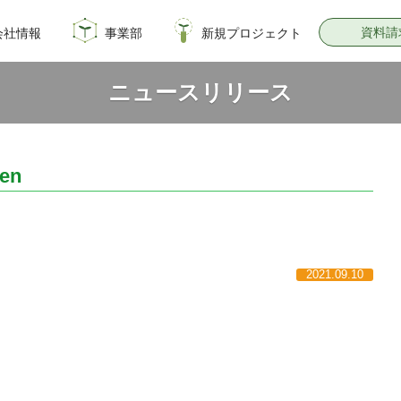
資料請
会社情報
事業部
新規プロジェクト
概要
のイノベーション
情報
飼料・穀物種子事業部
園芸種子部
芝生事業部
サナテックシード
青空トマト学園
公式オンラインショップ
PsEco
子実コーンNAVI
ニュースリリース
een
2021.09.10