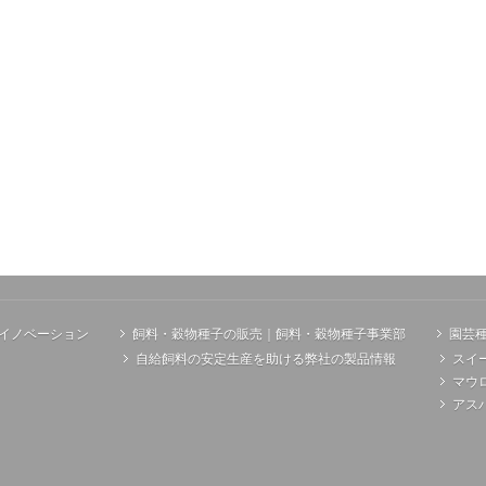
イノベーション
飼料・穀物種子の販売｜飼料・穀物種子事業部
園芸
自給飼料の安定生産を助ける弊社の製品情報
スイ
マウ
アス