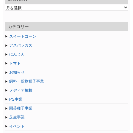
過
去
の
記
カテゴリー
事
スイートコーン
アスパラガス
にんじん
トマト
お知らせ
飼料・穀物種子事業
メディア掲載
PS事業
園芸種子事業
芝生事業
イベント