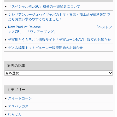
「スペシャルME-SC」成分の一部変更について
シシリアンルージュハイギャバのトマト青果・加工品が価格改定で
よりお買い求めやすくなりました！
New Product Release 「ベストフ
ォスCB」 「ワンアップマグ」
子実用とうもろこし情報サイト「子実コーンNAVI」設立のお知らせ
ゲノム編集トマトピューレー販売開始のお知らせ
過去の記事
過
去
の
記
カテゴリー
事
スイートコーン
アスパラガス
にんじん