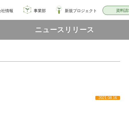
資料請
会社情報
事業部
新規プロジェクト
概要
のイノベーション
情報
飼料・穀物種子事業部
園芸種子部
芝生事業部
サナテックシード
青空トマト学園
公式オンラインショップ
PsEco
子実コーンNAVI
ニュースリリース
2021.08.16