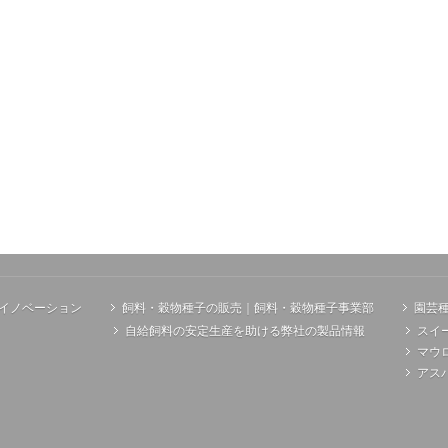
イノベーション
飼料・穀物種子の販売｜飼料・穀物種子事業部
園芸
自給飼料の安定生産を助ける弊社の製品情報
スイ
マウ
アス