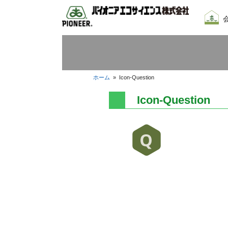
会社
我々
採用
ホーム
»
Icon-Question
Icon-Question