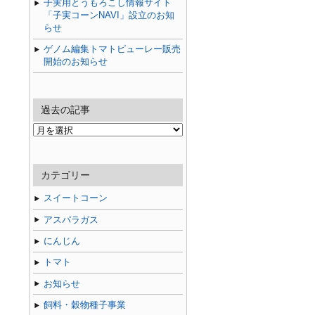
子実用とうもろこし情報サイト
「子実コーンNAVI」設立のお知
らせ
ゲノム編集トマトピューレー販売
開始のお知らせ
過去の記事
過
去
の
記
カテゴリー
事
スイートコーン
アスパラガス
にんじん
トマト
お知らせ
飼料・穀物種子事業