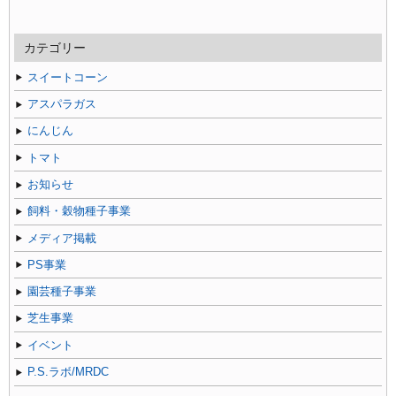
去
の
記
カテゴリー
事
スイートコーン
アスパラガス
にんじん
トマト
お知らせ
飼料・穀物種子事業
メディア掲載
PS事業
園芸種子事業
芝生事業
イベント
P.S.ラボ/MRDC