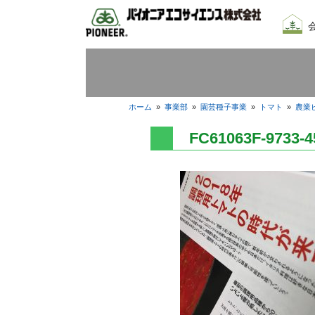
会社
我々
採用
ホーム
»
事業部
»
園芸種子事業
»
トマト
»
農業ビ
FC61063F-9733-