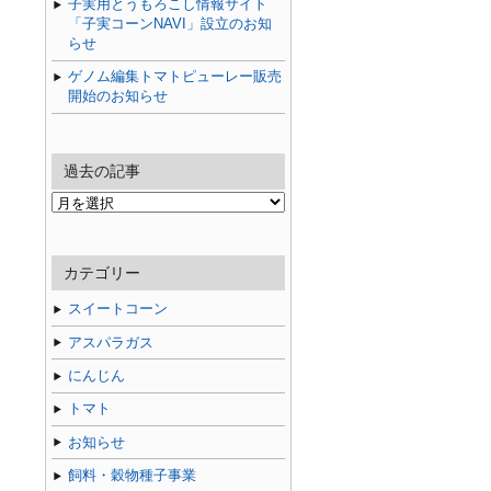
子実用とうもろこし情報サイト
「子実コーンNAVI」設立のお知
らせ
ゲノム編集トマトピューレー販売
開始のお知らせ
過去の記事
過
去
の
記
カテゴリー
事
スイートコーン
アスパラガス
にんじん
トマト
お知らせ
飼料・穀物種子事業