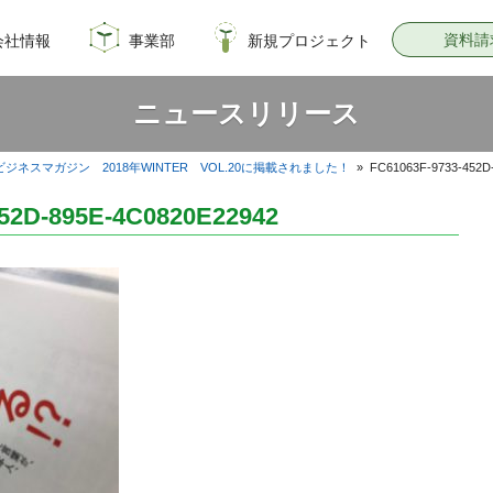
資料請
会社情報
事業部
新規プロジェクト
概要
のイノベーション
情報
飼料・穀物種子事業部
園芸種子部
芝生事業部
サナテックシード
青空トマト学園
公式オンラインショップ
PsEco
子実コーンNAVI
ニュースリリース
ジネスマガジン 2018年WINTER VOL.20に掲載されました！
»
FC61063F-9733-452D
452D-895E-4C0820E22942