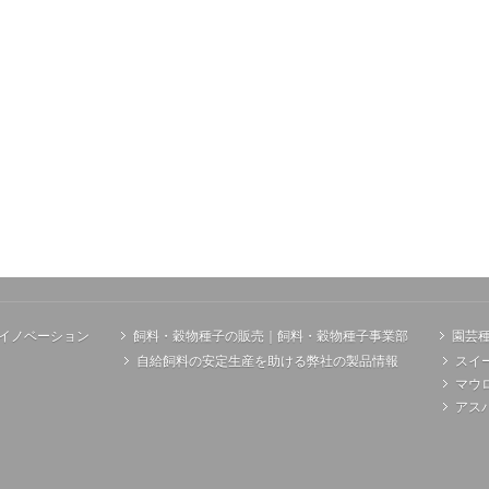
イノベーション
飼料・穀物種子の販売｜飼料・穀物種子事業部
園芸
自給飼料の安定生産を助ける弊社の製品情報
スイ
マウ
アス