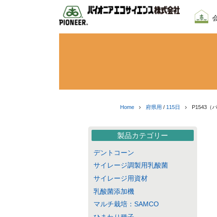
会社
我々
採用
Home
府県用
/
115日
P1543（
製品カテゴリー
デントコーン
サイレージ調製用乳酸菌
サイレージ用資材
乳酸菌添加機
マルチ栽培：SAMCO
ひまわり種子