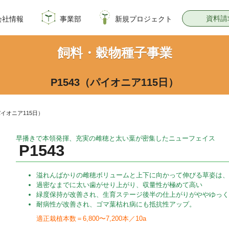
資料請
会社情報
事業部
新規プロジェクト
概要
のイノベーション
情報
飼料・穀物種子事業部
園芸種子部
芝生事業部
サナテックシード
青空トマト学園
公式オンラインショップ
PsEco
子実コーンNAVI
飼料・穀物種子事業
P1543（パイオニア115日）
パイオニア115日）
早播きで本領発揮、充実の雌穂と太い葉が密集したニューフェイス
P1543
溢れんばかりの雌穂ボリュームと上下に向かって伸びる草姿は、
過密なまでに太い歯がせり上がり、収量性が極めて高い
緑度保持が改善され、生育ステージ後半の仕上がりがややゆっく
耐病性が改善され、ゴマ葉枯れ病にも抵抗性アップ。
適正栽植本数＝6,800〜7,200本／10a