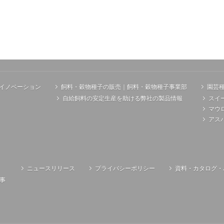
イノベーション
飼料・穀物種子の販売｜飼料・穀物種子事業部
園芸
自給飼料の安定生産を助ける弊社の製品情報
スイ
マウ
アス
ニュースリリース
プライバシーポリシー
資料・カタログ・
事