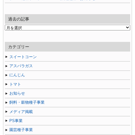
過去の記事
過
去
の
記
カテゴリー
事
スイートコーン
アスパラガス
にんじん
トマト
お知らせ
飼料・穀物種子事業
メディア掲載
PS事業
園芸種子事業