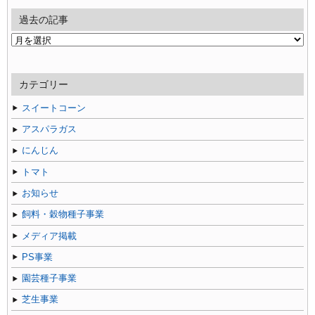
過去の記事
過
去
の
記
カテゴリー
事
スイートコーン
アスパラガス
にんじん
トマト
お知らせ
飼料・穀物種子事業
メディア掲載
PS事業
園芸種子事業
芝生事業