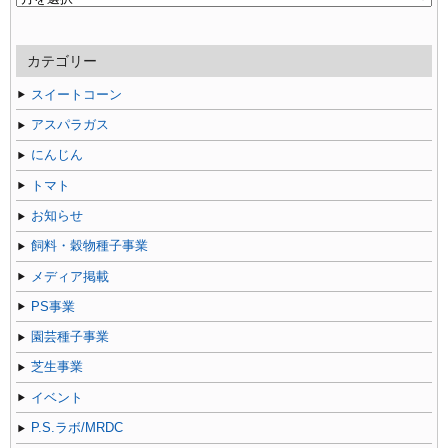
去
の
記
カテゴリー
事
スイートコーン
アスパラガス
にんじん
トマト
お知らせ
飼料・穀物種子事業
メディア掲載
PS事業
園芸種子事業
芝生事業
イベント
P.S.ラボ/MRDC