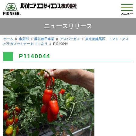
ニュースリリース
ホーム
»
事業部
»
園芸種子事業
»
アスパラガス
»
東京都練馬区 トマト・アス
パラガスセミナー in ココネリ
»
P1140044
P1140044