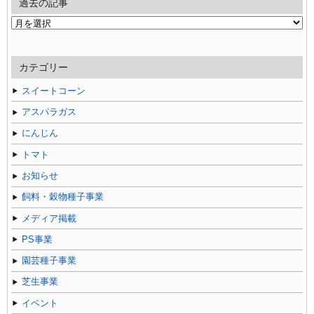
過去の記事
過
去
の
記
カテゴリー
事
スイートコーン
アスパラガス
にんじん
トマト
お知らせ
飼料・穀物種子事業
メディア掲載
PS事業
園芸種子事業
芝生事業
イベント