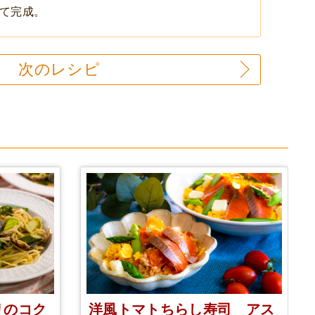
て完成。
次のレシピ
リのコク
洋風トマトちらし寿司 アス