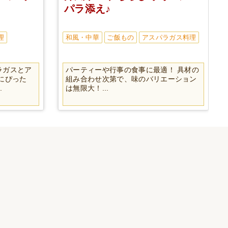
パラ添え♪
理
和風・中華
ご飯もの
アスパラガス料理
ラガスとア
パーティーや行事の食事に最適！ 具材の
にぴった
組み合わせ次第で、味のバリエーション
.
は無限大！...