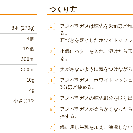
つくり方
アスパラガスは穂先を3cmほど
1
8本 (270g)
る。
4個
石づきを落としたホワイトマッシ
1/2個
小鍋にバターを入れ、溶けたら玉ね
2
る。
300ml
焦がさないように気をつけながら
300ml
3
10g
アスパラガス、ホワイトマッシュ
4
3分ほど炒める。
4g
アスパラガスの穂先部分を取り出
5
小さじ1/2
アスパラガスが柔らかくなったら
6
拌する。
鍋に戻し牛乳を加え、沸騰しない
7