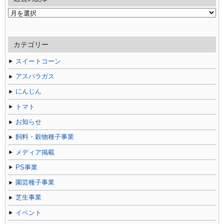
過
去
の
記
カテゴリー
事
スイートコーン
アスパラガス
にんじん
トマト
お知らせ
飼料・穀物種子事業
メディア掲載
PS事業
園芸種子事業
芝生事業
イベント