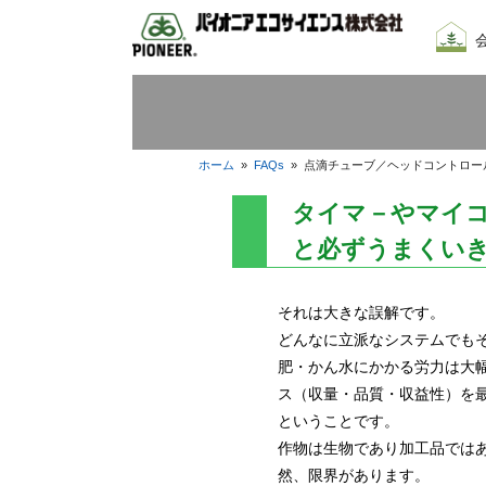
会社
我々
採用
ホーム
»
FAQs
»
点滴チューブ／ヘッドコントロー
タイマ－やマイ
と必ずうまくい
それは大きな誤解です。
どんなに立派なシステムでも
肥・かん水にかかる労力は大
ス（収量・品質・収益性）を
ということです。
作物は生物であり加工品では
然、限界があります。