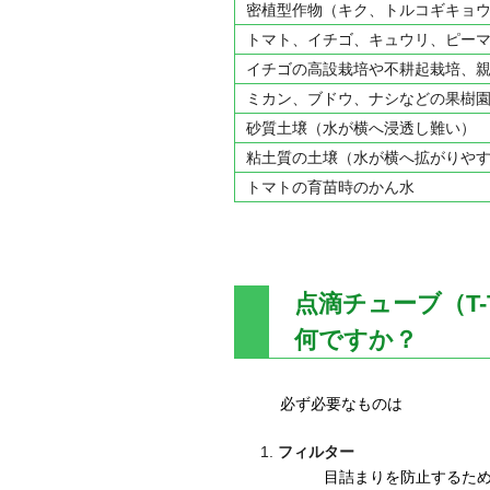
密植型作物（キク、トルコギキョ
トマト、イチゴ、キュウリ、ピー
イチゴの高設栽培や不耕起栽培、
ミカン、ブドウ、ナシなどの果樹
砂質土壌（水が横へ浸透し難い）
粘土質の土壌（水が横へ拡がりや
トマトの育苗時のかん水
点滴チューブ（T-T
何ですか？
必ず必要なものは
フィルター
目詰まりを防止するため