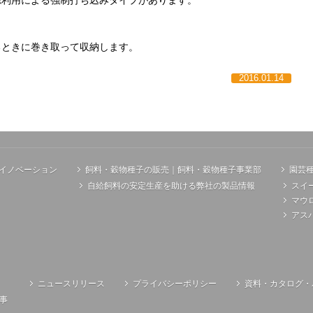
源利用による強制打ち込みタイプがあります。
るときに巻き取って収納します。
2016.01.14
イノベーション
飼料・穀物種子の販売｜飼料・穀物種子事業部
園芸
自給飼料の安定生産を助ける弊社の製品情報
スイ
マウ
アス
ニュースリリース
プライバシーポリシー
資料・カタログ・
事