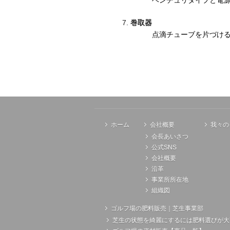
ベンチュリタイプと電
巻取器
点滴チューブを片づけ
ホーム
会社概要
我々の
会長あいさつ
公式SNS
会社概要
沿革
事業所所在地
組織図
ゴルフ場の肥料販売｜芝生事業部
芝生の状態を綺麗にするには肥料選びが大