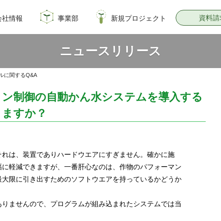
資料請
会社情報
事業部
新規プロジェクト
概要
のイノベーション
情報
飼料・穀物種子事業部
園芸種子部
芝生事業部
サナテックシード
青空トマト学園
公式オンラインショップ
PsEco
子実コーンNAVI
ニュースリリース
ルに関するQ&A
コン制御の自動かん水システムを導入する
きますか？
それは、装置でありハードウエアにすぎません。確かに施
幅に軽減できますが、一番肝心なのは、作物のパフォーマン
最大限に引き出すためのソフトウエアを持っているかどうか
ありませんので、プログラムが組み込まれたシステムでは当