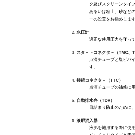
ク及びスクリーンタイ
あるいは粘土、砂など
ーの設置をお勧めしま
水圧計
適正な使用圧力を守っ
スタ－トコネクタ－（TMC、THC
点滴チューブと塩ビパ
す。
接続コネクタ－（TTC）
点滴チューブの補修に
自動排水弁（TDV）
目詰まり防止のために
液肥混入器
液肥を施用する際に使