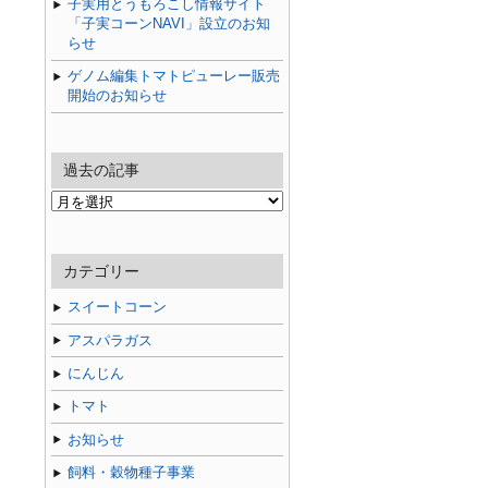
子実用とうもろこし情報サイト
「子実コーンNAVI」設立のお知
らせ
ゲノム編集トマトピューレー販売
開始のお知らせ
過去の記事
過
去
の
記
カテゴリー
事
スイートコーン
アスパラガス
にんじん
トマト
お知らせ
飼料・穀物種子事業