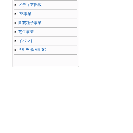
メディア掲載
PS事業
園芸種子事業
芝生事業
イベント
P.S.ラボ/MRDC