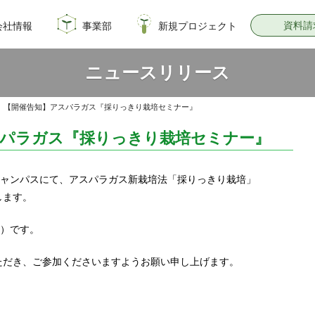
資料請
会社情報
事業部
新規プロジェクト
概要
のイノベーション
情報
飼料・穀物種子事業部
園芸種子部
芝生事業部
サナテックシード
青空トマト学園
公式オンラインショップ
PsEco
子実コーンNAVI
ニュースリリース
»
【開催告知】アスパラガス『採りっきり栽培セミナー』
スパラガス『採りっきり栽培セミナー』
キャンパスにて、アスパラガス新栽培法「採りっきり栽培」
します。
木）です。
ただき、ご参加くださいますようお願い申し上げます。