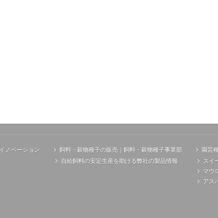
イノベーション
飼料・穀物種子の販売｜飼料・穀物種子事業部
園芸
自給飼料の安定生産を助ける弊社の製品情報
スイ
マウ
アス