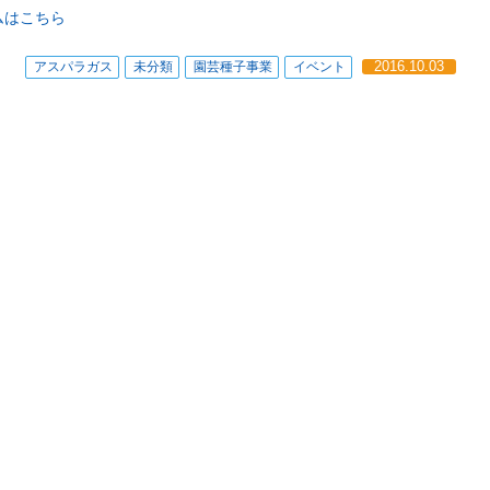
ムはこちら
アスパラガス
未分類
園芸種子事業
イベント
2016.10.03