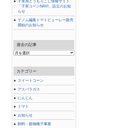
子実用とうもろこし情報サイト
「子実コーンNAVI」設立のお知
らせ
ゲノム編集トマトピューレー販売
開始のお知らせ
過去の記事
過
去
の
記
カテゴリー
事
スイートコーン
アスパラガス
にんじん
トマト
お知らせ
飼料・穀物種子事業