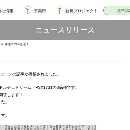
資料請
会社情報
事業部
新規プロジェクト
概要
のイノベーション
情報
飼料・穀物種子事業部
園芸種子部
芝生事業部
サナテックシード
青空トマト学園
公式オンラインショップ
PsEco
子実コーンNAVI
ニュースリリース
»
味来®390 復活！
トコーンの記事が掲載されました。
ドルチェドリーム、PSX1731の3品種です。
再開致します！
した。
ます。