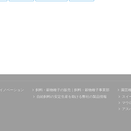
イノベーション
飼料・穀物種子の販売｜飼料・穀物種子事業部
園芸
自給飼料の安定生産を助ける弊社の製品情報
スイ
マウ
アス