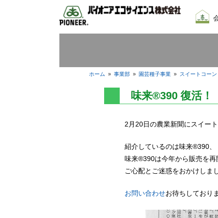
会社
我々
採用
ホーム
»
事業部
»
園芸種子事業
»
スイートコーン
味来®390 復活！
2月20日の農業新聞にスイー
紹介しているのは味来®390、
味来®390は今年から販売を
ご心配とご迷惑をおかけしま
お問い合わせ
お待ちしており