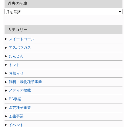
過去の記事
過
去
の
記
カテゴリー
事
スイートコーン
アスパラガス
にんじん
トマト
お知らせ
飼料・穀物種子事業
メディア掲載
PS事業
園芸種子事業
芝生事業
イベント