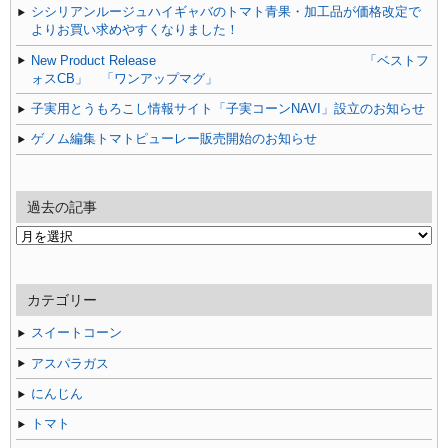
シシリアンルージュハイギャバのトマト青果・加工品が価格改定で
よりお買い求めやすくなりました！
New Product Release 「ベストフ
ォスCB」 「ワンアップマグ」
子実用とうもろこし情報サイト「子実コーンNAVI」設立のお知らせ
ゲノム編集トマトピューレー販売開始のお知らせ
過去の記事
過
去
の
記
カテゴリー
事
スイートコーン
アスパラガス
にんじん
トマト