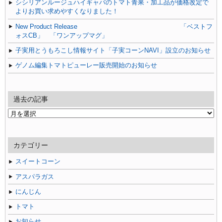
シシリアンルージュハイギャバのトマト青果・加工品が価格改定で
よりお買い求めやすくなりました！
New Product Release 「ベストフ
ォスCB」 「ワンアップマグ」
子実用とうもろこし情報サイト「子実コーンNAVI」設立のお知らせ
ゲノム編集トマトピューレー販売開始のお知らせ
過去の記事
過
去
の
記
カテゴリー
事
スイートコーン
アスパラガス
にんじん
トマト
お知らせ