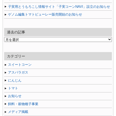
子実用とうもろこし情報サイト「子実コーンNAVI」設立のお知らせ
ゲノム編集トマトピューレー販売開始のお知らせ
過去の記事
過
去
の
記
カテゴリー
事
スイートコーン
アスパラガス
にんじん
トマト
お知らせ
飼料・穀物種子事業
メディア掲載