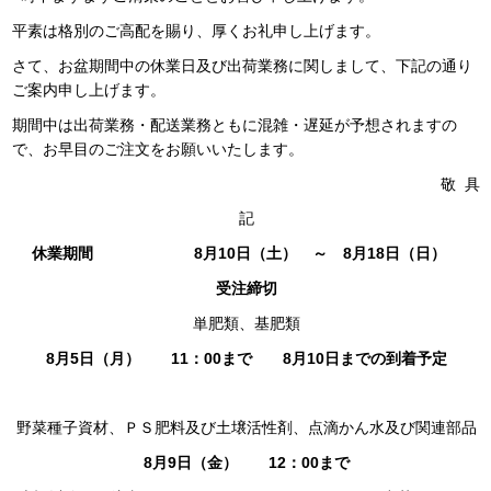
平素は格別のご高配を賜り、厚くお礼申し上げます。
さて、お盆期間中の休業日及び出荷業務に関しまして、下記の通り
ご案内申し上げます。
期間中は出荷業務・配送業務ともに混雑・遅延が予想されますの
で、お早目のご注文をお願いいたします。
敬 具
記
休業期間
8
月
10
日（
土
）
～
8
月
18
日（
日
）
受注締切
単肥類、基肥類
8
月
5
日（月）
11
：
00
まで
8
月
10
日までの到着予定
野菜種子資材、ＰＳ肥料及び土壌活性剤、点滴かん水及び関連部品
8
月
9
日（金）
12
：
00
まで