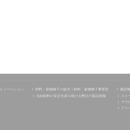
イノベーション
飼料・穀物種子の販売｜飼料・穀物種子事業部
園芸
自給飼料の安定生産を助ける弊社の製品情報
スイ
マウ
アス