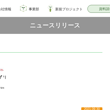
資料請
会社情報
事業部
新規プロジェクト
概要
のイノベーション
情報
飼料・穀物種子事業部
園芸種子部
芝生事業部
サナテックシード
青空トマト学園
公式オンラインショップ
PsEco
子実コーンNAVI
ニュースリリース
2021.09.30