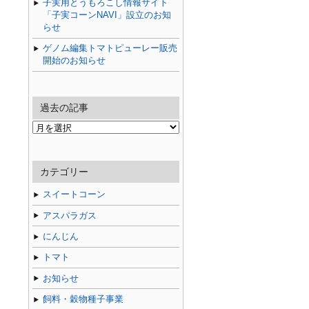
子実用とうもろこし情報サイト
「子実コーンNAVI」設立のお知
らせ
ゲノム編集トマトピューレー販売
開始のお知らせ
過去の記事
過
去
の
記
カテゴリー
事
スイートコーン
アスパラガス
にんじん
トマト
お知らせ
飼料・穀物種子事業