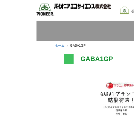
会社
我々
採用
ホーム
»
GABA1GP
GABA1GP