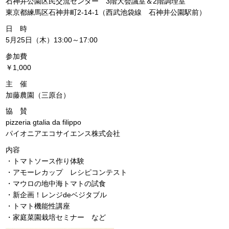
石神井公園区民交流センター 3階大会議室＆2階調理室
東京都練馬区石神井町2-14-1（西武池袋線 石神井公園駅前）
日 時
5月25日（木）13:00～17:00
参加費
￥1,000
主 催
加藤農園（三原台）
協 賛
pizzeria gtalia da filippo
パイオニアエコサイエンス株式会社
内容
・トマトソース作り体験
・アモーレカップ レシピコンテスト
・マウロの地中海トマトの試食
・新企画！レンジdeベジタブル
・トマト機能性講座
・家庭菜園栽培セミナー など