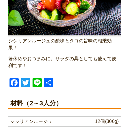
シシリアンルージュの酸味とタコの旨味の相乗効
果！
箸休めやおつまみに。サラダの具としても使えて便
利です！
Facebook
Twitter
Line
共
有
材料（2～3人分）
シシリアンルージュ
12個(300g)