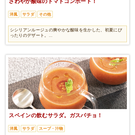
さわやか酸味のトマトコンポート！
洋風
サラダ
その他
シシリアンルージュの爽やかな酸味を生かした、初夏にぴ
ったりのデザート。...
スペインの飲むサラダ。ガスパチョ！
洋風
サラダ
スープ・汁物