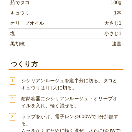
茹でタコ
100g
キュウリ
1本
オリーブオイル
大さじ1
塩
小さじ1
黒胡椒
適量
つくり方
シシリアンルージュを縦半分に切る。タコと
1
キュウリは1口大に切る。
耐熱容器にシシリアンルージュ・オリーブオ
2
イルを入れ、軽く混ぜる。
ラップをかけ、電子レンジ600Wで1分加熱す
3
る。
ムラをなくすために軽く混ぜ、さらに600Wで