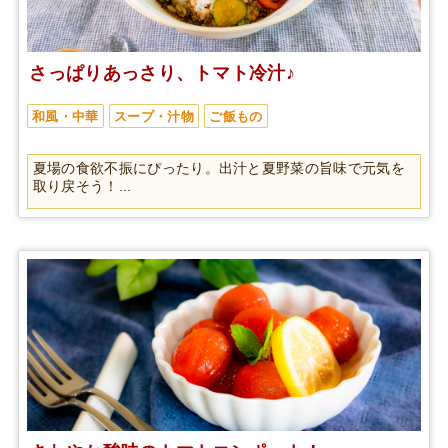
さっぱりあっさり、トマト冷汁♪
和風・中華
スープ・汁物
ご飯もの
夏場の食欲不振にぴったり。出汁と夏野菜の旨味で元気を
取り戻そう！...