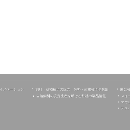
イノベーション
飼料・穀物種子の販売｜飼料・穀物種子事業部
園芸
自給飼料の安定生産を助ける弊社の製品情報
スイ
マウ
アス