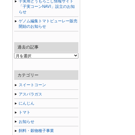
子実用とうもろこし情報サイト
「子実コーンNAVI」設立のお知
らせ
ゲノム編集トマトピューレー販売
開始のお知らせ
過去の記事
過
去
の
記
カテゴリー
事
スイートコーン
アスパラガス
にんじん
トマト
お知らせ
飼料・穀物種子事業