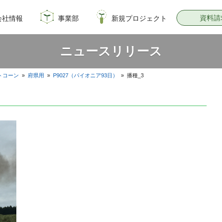
資料請
会社情報
事業部
新規プロジェクト
概要
のイノベーション
情報
飼料・穀物種子事業部
園芸種子部
芝生事業部
サナテックシード
青空トマト学園
公式オンラインショップ
PsEco
子実コーンNAVI
ニュースリリース
トコーン
»
府県用
»
P9027（パイオニア93日）
»
播種_3