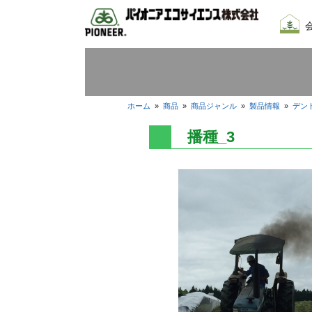
会社
我々
採用
ホーム
»
商品
»
商品ジャンル
»
製品情報
»
デン
播種_3