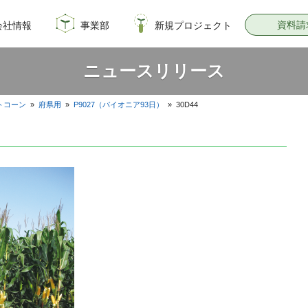
資料請
会社情報
事業部
新規プロジェクト
概要
のイノベーション
情報
飼料・穀物種子事業部
園芸種子部
芝生事業部
サナテックシード
青空トマト学園
公式オンラインショップ
PsEco
子実コーンNAVI
ニュースリリース
トコーン
»
府県用
»
P9027（パイオニア93日）
»
30D44