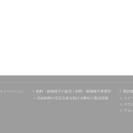
イノベーション
飼料・穀物種子の販売｜飼料・穀物種子事業部
園芸
自給飼料の安定生産を助ける弊社の製品情報
スイ
マウ
アス