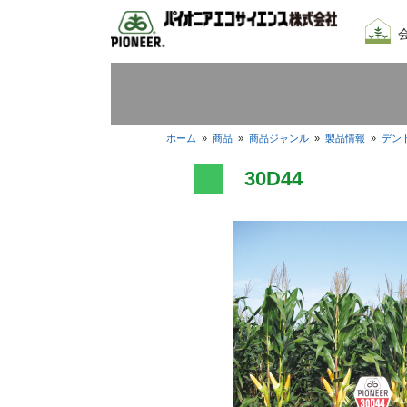
会社
我々
採用
ホーム
»
商品
»
商品ジャンル
»
製品情報
»
デン
30D44