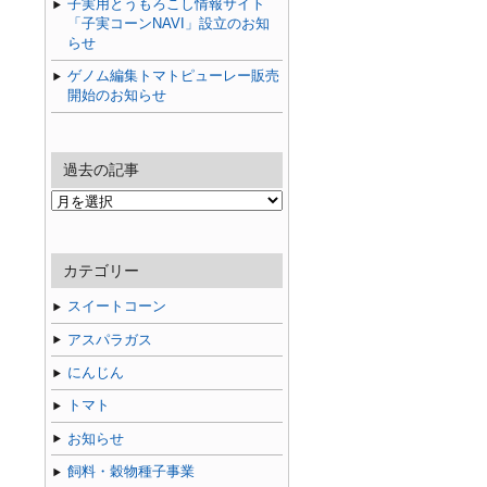
子実用とうもろこし情報サイト
「子実コーンNAVI」設立のお知
らせ
ゲノム編集トマトピューレー販売
開始のお知らせ
過去の記事
過
去
の
記
カテゴリー
事
スイートコーン
アスパラガス
にんじん
トマト
お知らせ
飼料・穀物種子事業