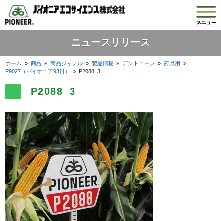
ニュースリリース
ホーム
»
商品
»
商品ジャンル
»
製品情報
»
デントコーン
»
府県用
»
P9027（パイオニア93日）
»
P2088_3
P2088_3