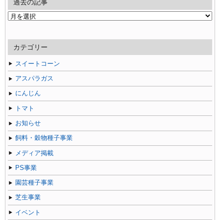
過去の記事
過
去
の
記
カテゴリー
事
スイートコーン
アスパラガス
にんじん
トマト
お知らせ
飼料・穀物種子事業
メディア掲載
PS事業
園芸種子事業
芝生事業
イベント