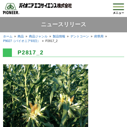
ニュースリリース
ホーム
»
商品
»
商品ジャンル
»
製品情報
»
デントコーン
»
府県用
»
P9027（パイオニア93日）
»
P2817_2
P2817_2