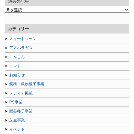
過去の記事
過
去
の
記
カテゴリー
事
スイートコーン
アスパラガス
にんじん
トマト
お知らせ
飼料・穀物種子事業
メディア掲載
PS事業
園芸種子事業
芝生事業
イベント