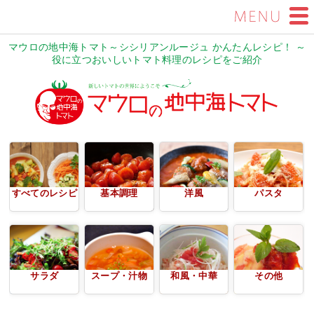
マウロの地中海トマト～シシリアンルージュ かんたんレシピ！ ～
役に立つおいしいトマト料理のレシピをご紹介
すべてのレシピ
基本調理
洋風
パスタ
サラダ
スープ・汁物
和風・中華
その他