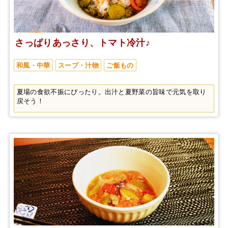
さっぱりあっさり、トマト冷汁♪
和風・中華
スープ・汁物
ご飯もの
夏場の食欲不振にぴったり。出汁と夏野菜の旨味で元気を取り
戻そう！