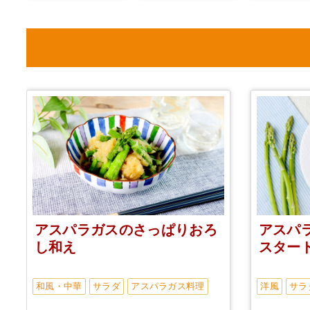
アスパラガスのさっぱりおろ
アスパ
し和え
スター
和風・中華
サラダ
アスパラガス料理
洋風
サラ