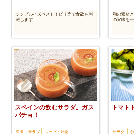
シンプルイズベスト！ピリ旨で食欲を刺
和の素材
激します！
の旨味を
スペインの飲むサラダ。ガス
トマト
パチョ！
洋風
サラダ
スープ・汁物
サラダ
そ