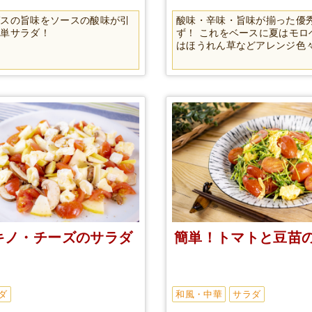
ガスの旨味をソースの酸味が引
酸味・辛味・旨味が揃った優
簡単サラダ！
ず！ これをベースに夏はモロ
はほうれん草などアレンジ色
ノ・チーズのサラダ
簡単！トマトと豆苗
ダ
和風・中華
サラダ