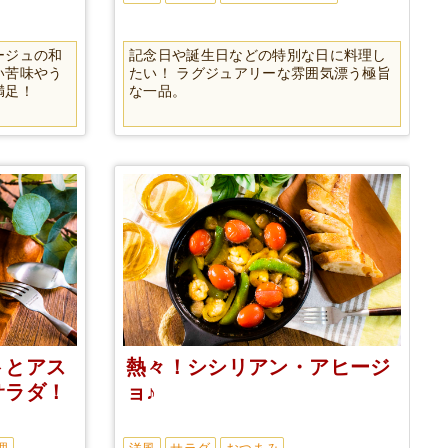
ージュの和
記念日や誕生日などの特別な日に料理し
い苦味やう
たい！ ラグジュアリーな雰囲気漂う極旨
満足！
な一品。
トとアス
熱々！シシリアン・アヒージ
サラダ！
ョ♪