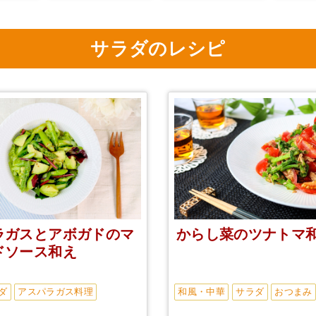
サラダのレシピ
ラガスとアボガドのマ
からし菜のツナトマ
ドソース和え
ダ
アスパラガス料理
和風・中華
サラダ
おつまみ