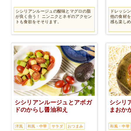
シシリアンルージュの酸味とマグロの脂
ドレッシ
が良く合う！ ニンニクとネギのアクセン
他の食材を
トも食欲をそそります。
感も楽し
シシリアンルージュとアボガ
シシリ
ドのからし醤油和え
まおか
洋風
和風・中華
サラダ
おつまみ
和風・中華