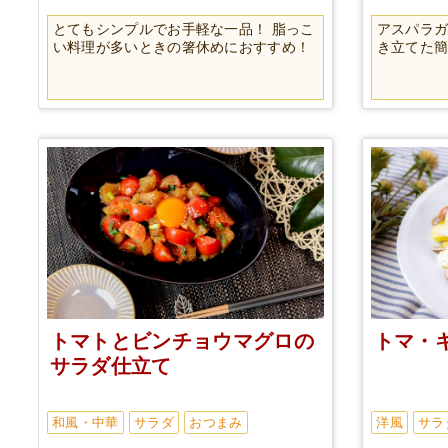
とてもシンプルでお手軽な一品！ 脂っこ
アスパラ
い料理が多いときの箸休めにおすすめ！
き立てた
トマトとビンチョウマグロの
トマ・キ
サラダ仕立て
和風・中華
サラダ
おつまみ
洋風
サラ