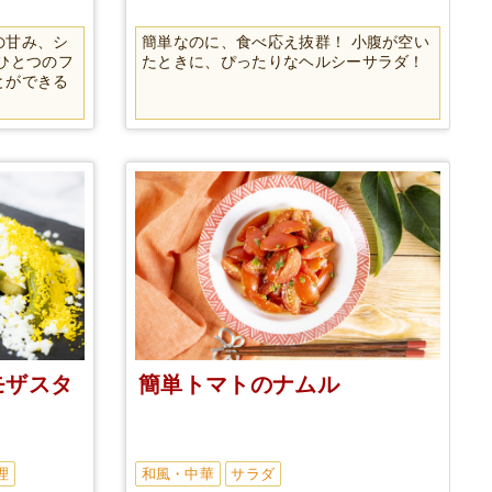
の甘み、シ
簡単なのに、食べ応え抜群！ 小腹が空い
ひとつのフ
たときに、ぴったりなヘルシーサラダ！
とができる
モザスタ
簡単トマトのナムル
理
和風・中華
サラダ